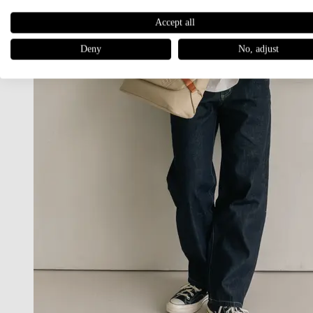
Accept all
Deny
No, adjust