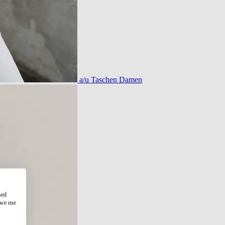
a/u Taschen Damen
sed
 we use