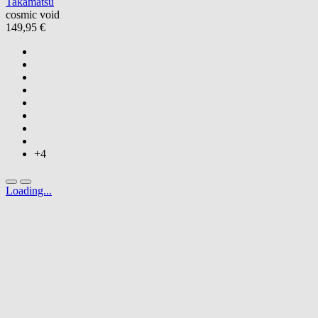
Takamatsu
cosmic void
149,95 €
+4
Loading...