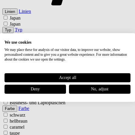
Linien
Linien
Japan
Japan
Typ
Typ
Handtaschen
Henkeltaschen
We use cookies
Schultertaschen
We may place these for analysis of our visitor data, to improve our website, show
Shopper
personalised content and to give you a great website experience. For more information
about the cookies we use open the settings.
Umhängetaschen
Business- und Laptoptaschen
Handtaschen
Accept all
Henkeltaschen
Schultertaschen
Deny
No, adjust
Shopper
Umhängetaschen
Business- und Laptoptaschen
Farbe
Farbe
schwarz
hellbraun
caramel
taupe