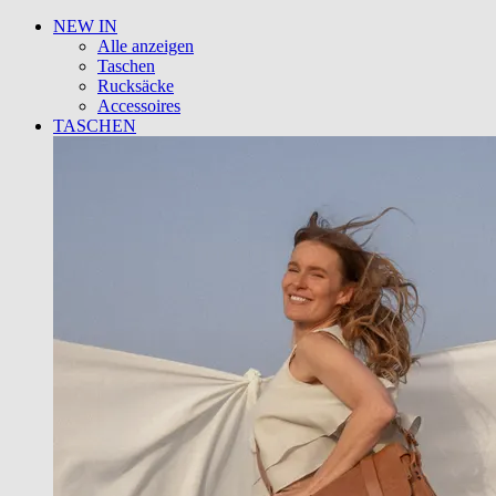
NEW IN
Alle anzeigen
Taschen
Rucksäcke
Accessoires
TASCHEN