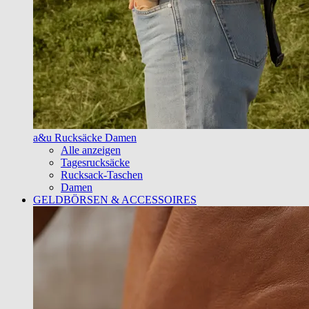
a&u Rucksäcke Damen
Alle anzeigen
Tagesrucksäcke
Rucksack-Taschen
Damen
GELDBÖRSEN & ACCESSOIRES