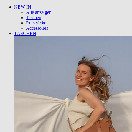
NEW IN
Alle anzeigen
Taschen
Rucksäcke
Accessoires
TASCHEN