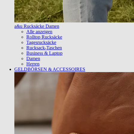
a&u Rucksäcke Damen
Alle anzeigen
Rolltop Rucksäcke
Tagesrucksäcke
Rucksack-Taschen
Business & Laptop
Damen
Herren
GELDBÖRSEN & ACCESSOIRES