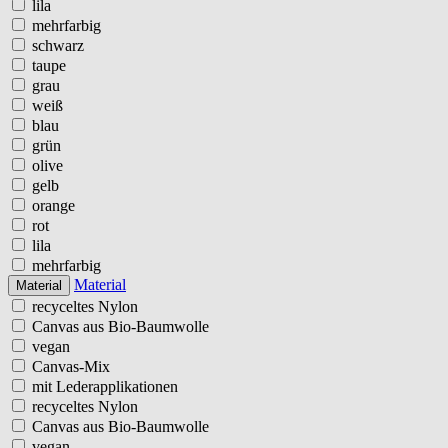
lila
mehrfarbig
schwarz
taupe
grau
weiß
blau
grün
olive
gelb
orange
rot
lila
mehrfarbig
Material
Material
recyceltes Nylon
Canvas aus Bio-Baumwolle
vegan
Canvas-Mix
mit Lederapplikationen
recyceltes Nylon
Canvas aus Bio-Baumwolle
vegan