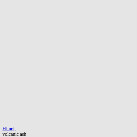
Himeji
volcanic ash