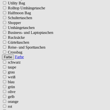
Utility Bag
Rolltop Umhängetasche
Halfmoon Bag
Schultertaschen
Shopper
Umhängetaschen
Business- und Laptoptaschen
Rucksäcke
Gürteltaschen
Reise- und Sporttaschen
Crossbag
Farbe
Farbe
schwarz
taupe
grau
weiß
blau
grün
olive
gelb
orange
rot