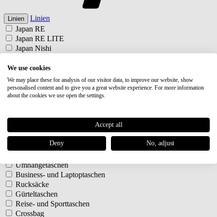
Linien
Linien
Japan RE
Japan RE LITE
Japan Nishi
Japan
Japan RE
We use cookies
Japan RE LITE
We may place these for analysis of our visitor data, to improve our website, show
Japan Nishi
personalised content and to give you a great website experience. For more information
about the cookies we use open the settings.
Japan
Typ
Typ
Utility Bag
Accept all
Rolltop Umhängetasche
Halfmoon Bag
Deny
No, adjust
Schultertaschen
Shopper
Umhängetaschen
Business- und Laptoptaschen
Rucksäcke
Gürteltaschen
Reise- und Sporttaschen
Crossbag