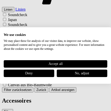
Linien
Linien
Soundcheck
Japan
Soundcheck
Japan
Typ
Typ
We use cookies
Börsen
We may place these for analysis of our visitor data, to improve our website, show
Börsen
personalised content and to give you a great website experience. For more information
about the cookies we use open the settings.
Farbe
Farbe
schwarz
schwarz
Accept all
Material
Material
Premium Rindleder
Deny
No, adjust
Canvas aus Bio-Baumwolle
Premium Rindleder
Canvas aus Bio-Baumwolle
Filter zurücksetzen
Zurück
Artikel anzeigen
Accessoires