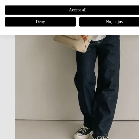
Accept all
Deny
No, adjust