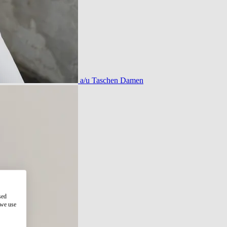
a/u Taschen Damen
sed
 we use