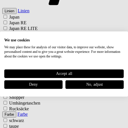
Linien
Linien
Japan
Japan RE
Japan RE LITE
Japan
Japan RE
We use cookies
Japan RE LITE
We may place these for analysis of our visitor data, to improve our website, show
Typ
Typ
personalised content and to give you a great website experience. For more information
about the cookies we use open the settings.
Rolltop Rucksack
Schultertaschen
Shopper
Accept all
Umhängetaschen
Rucksäcke
Deny
No, adjust
Rolltop Rucksack
Schultertaschen
Shopper
Umhängetaschen
Rucksäcke
Farbe
Farbe
schwarz
taupe