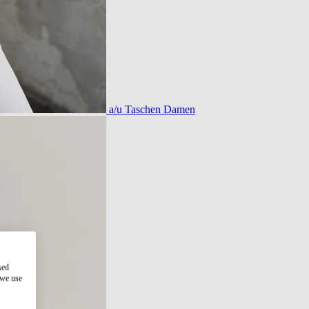
a/u Taschen Damen
sed
 we use