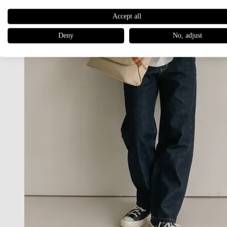
Accept all
Deny
No, adjust