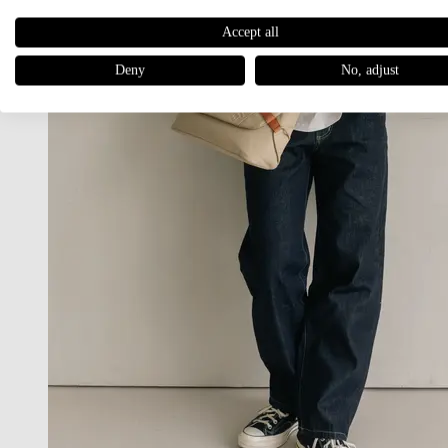
Accept all
Deny
No, adjust