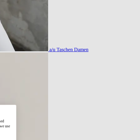
a/u Taschen Damen
sed
 we use