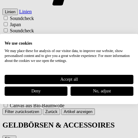
Linien
Linien
Soundcheck
Japan
Soundcheck
Japan
Typ
Typ
We use cookies
Börsen
We may place these for analysis of our visitor data, to improve our website, show
Börsen
personalised content and to give you a great website experience. For more information
about the cookies we use open the settings.
Farbe
Farbe
schwarz
schwarz
Accept all
Material
Material
Premium Rindleder
Deny
No, adjust
Canvas aus Bio-Baumwolle
Premium Rindleder
Canvas aus Bio-Baumwolle
Filter zurücksetzen
Zurück
Artikel anzeigen
GELDBÖRSEN & ACCESSOIRES