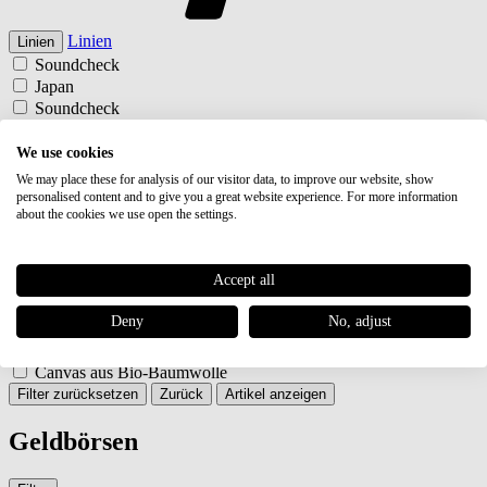
Linien
Linien
Soundcheck
Japan
Soundcheck
Japan
Typ
Typ
We use cookies
Börsen
We may place these for analysis of our visitor data, to improve our website, show
Börsen
personalised content and to give you a great website experience. For more information
about the cookies we use open the settings.
Farbe
Farbe
schwarz
schwarz
Accept all
Material
Material
Premium Rindleder
Deny
No, adjust
Canvas aus Bio-Baumwolle
Premium Rindleder
Canvas aus Bio-Baumwolle
Filter zurücksetzen
Zurück
Artikel anzeigen
Geldbörsen